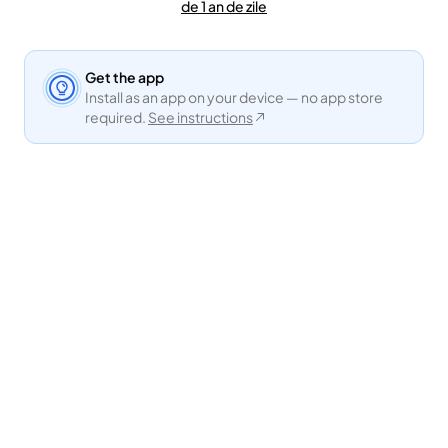
de 1 an de zile
Get the app
Install as an app on your device — no app store
required.
See instructions