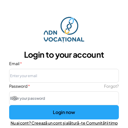
Login to your account
Email
*
Password
*
Forgot?
Login now
Nu ai cont? Creează un cont și alătură-te Comunității timp